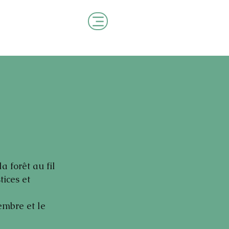
 forêt au fil
tices et
embre et le