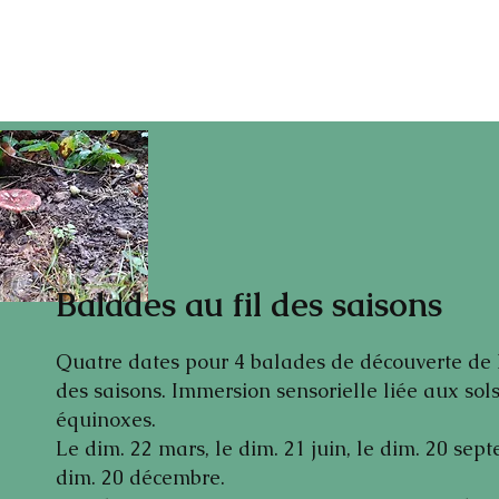
Balades au fil des saisons
Quatre dates pour 4 balades de découverte de la
des saisons. Immersion sensorielle liée aux sols
équinoxes.
Le dim. 22 mars, le dim. 21 juin, le dim. 20 sept
dim. 20 décembre.