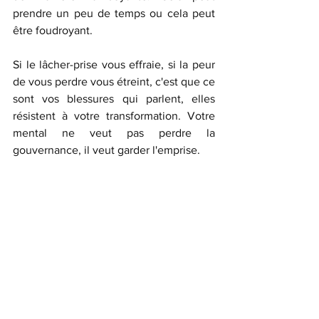
prendre un peu de temps ou cela peut 
être foudroyant.
Si le lâcher-prise vous effraie, si la peur 
de vous perdre vous étreint, c'est que ce 
sont vos blessures qui parlent, elles 
résistent à votre transformation. Votre 
mental ne veut pas perdre la 
gouvernance, il veut garder l'emprise. 
Le mot "lâcher-prise" est à la fois très 
juste mais l'image que ce terme suppose 
est incomplète. Elle n'est que l'étape 
préliminaire, nécessaire, à la découverte 
de notre vraie nature. Les abysses ne 
sont pas là où on le pense. Et notre 
énergie est encore plus forte lorsqu'on 
décide nous débarrasser des masques et 