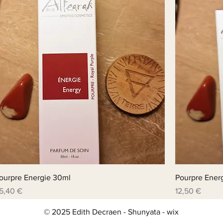
ourpre Energie 30ml
Pourpre Ener
rix
Prix
5,40 €
12,50 €
© 2025 Edith Decraen - Shunyata - wix