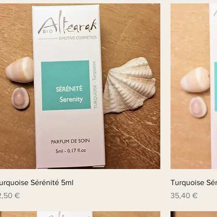
urquoise Sérénité 5ml
Turquoise Sér
rix
Prix
2,50 €
35,40 €