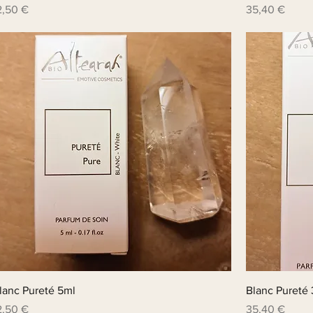
rix
Prix
2,50 €
35,40 €
lanc Pureté 5ml
Blanc Pureté
rix
Prix
2,50 €
35,40 €