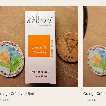
range Créativité 5ml
Orange Créat
rix
Prix
2,50 €
35,40 €