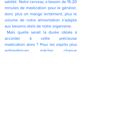
satiété. Notre cerveau a besoin de 15-20 
minutes de mastication pour le générer, 
donc plus on mange lentement, plus le 
volume de notre alimentation s’adapte 
aux besoins réels de notre organisme.
 Mais quelle serait la durée idéale à 
accorder à cette précieuse 
mastication alors ? Pour les esprits plus 
arithmétiques, mâcher chaque 
bouchée entre 15 et 20 fois est une 
bonne moyenne. Pour les plus intuitifs, il 
s’agit de laisser à chaque bouchée le 
temps de se liquéfier pour atteindre 
l’état de bouillie. Et cette durée varie 
inévitablement entre un morceau de 
banane et une poignée de noix.
C'est un pari, hein? Ne pas laisser le 
temps, chronos, prendre les 